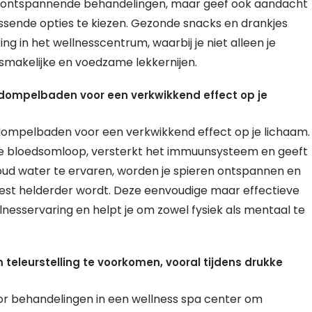
et ontspannende behandelingen, maar geef ook aandacht
rissende opties te kiezen. Gezonde snacks en drankjes
 in het wellnesscentrum, waarbij je niet alleen je
smakelijke en voedzame lekkernijen.
dompelbaden voor een verkwikkend effect op je
dompelbaden voor een verkwikkend effect op je lichaam.
de bloedsomloop, versterkt het immuunsysteem en geeft
ud water te ervaren, worden je spieren ontspannen en
e geest helderder wordt. Deze eenvoudige maar effectieve
lnesservaring en helpt je om zowel fysiek als mentaal te
eleurstelling te voorkomen, vooral tijdens drukke
oor behandelingen in een wellness spa center om