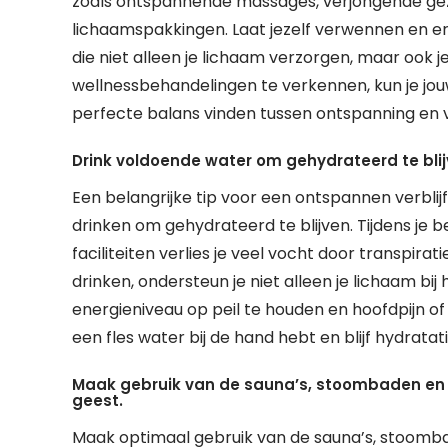
zoals ontspannende massages, verjongende gez
lichaamspakkingen. Laat jezelf verwennen en e
die niet alleen je lichaam verzorgen, maar ook j
wellnessbehandelingen te verkennen, kun je jou
perfecte balans vinden tussen ontspanning en v
Drink voldoende water om gehydrateerd te blijve
Een belangrijke tip voor een ontspannen verblij
drinken om gehydrateerd te blijven. Tijdens je
faciliteiten verlies je veel vocht door transpira
drinken, ondersteun je niet alleen je lichaam bi
energieniveau op peil te houden en hoofdpijn of 
een fles water bij de hand hebt en blijf hydratat
Maak gebruik van de sauna’s, stoombaden en j
geest.
Maak optimaal gebruik van de sauna’s, stoombad