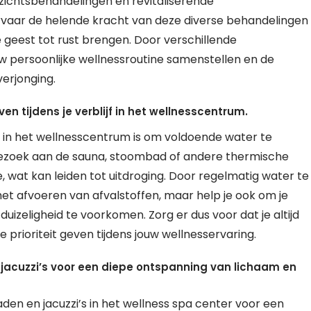
ichtsbehandelingen en revitaliserende
rvaar de helende kracht van deze diverse behandelingen
e geest tot rust brengen. Door verschillende
w persoonlijke wellnessroutine samenstellen en de
erjonging.
n tijdens je verblijf in het wellnesscentrum.
f in het wellnesscentrum is om voldoende water te
 bezoek aan de sauna, stoombad of andere thermische
tie, wat kan leiden tot uitdroging. Door regelmatig water te
j het afvoeren van afvalstoffen, maar help je ook om je
duizeligheid te voorkomen. Zorg er dus voor dat je altijd
ie prioriteit geven tijdens jouw wellnesservaring.
acuzzi’s voor een diepe ontspanning van lichaam en
en en jacuzzi’s in het wellness spa center voor een