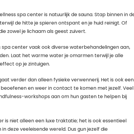
llness spa center is natuurlijk de sauna. Stap binnen in d
rwijl de hitte je spieren ontspant en je huid reinigt. Of
 zowel je lichaam als geest zuivert.
ss spa center vaak ook diverse waterbehandelingen aan,
en. Laat het warme water je omarmen terwijl je alle
ffect op je zintuigen.
at verder dan alleen fysieke verwennerij. Het is ook een
te beoefenen en weer in contact te komen met jezelf. Veel
indfulness-workshops aan om hun gasten te helpen bij
s niet alleen een luxe traktatie; het is ook essentieel
in deze veeleisende wereld. Dus gun jezelf die