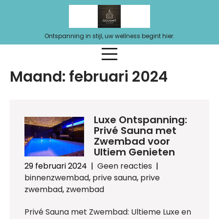
Ga
naar
de
Ontspanning in stijl, uw wellness begint hier.
inhoud
Maand:
februari 2024
Luxe Ontspanning:
Privé Sauna met
Zwembad voor
Ultiem Genieten
29 februari 2024
|
Geen reacties
|
binnenzwembad
,
prive sauna
,
prive
zwembad
,
zwembad
Privé Sauna met Zwembad: Ultieme Luxe en