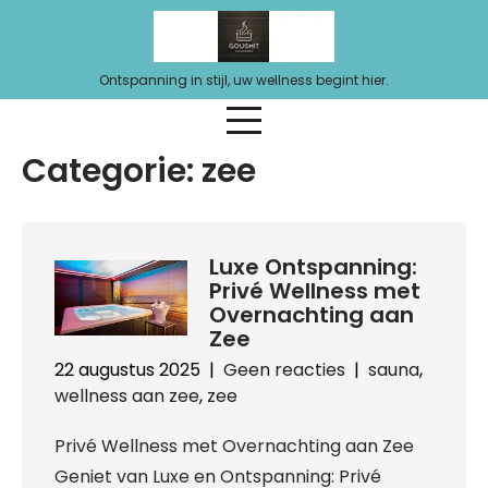
Ga
naar
de
Ontspanning in stijl, uw wellness begint hier.
inhoud
Categorie:
zee
Luxe Ontspanning:
Privé Wellness met
Overnachting aan
Zee
22 augustus 2025
|
Geen reacties
|
sauna
,
wellness aan zee
,
zee
Privé Wellness met Overnachting aan Zee
Geniet van Luxe en Ontspanning: Privé