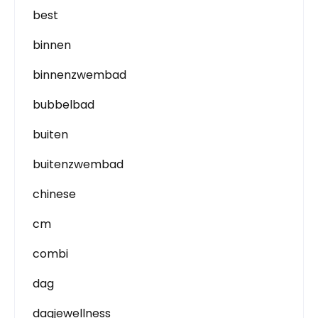
best
binnen
binnenzwembad
bubbelbad
buiten
buitenzwembad
chinese
cm
combi
dag
dagjewellness