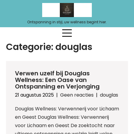
Ga
naar
de
Ontspanning in stijl, uw wellness begint hier.
inhoud
Categorie:
douglas
Verwen uzelf bij Douglas
Wellness: Een Oase van
Ontspanning en Verjonging
21 augustus 2025
|
Geen reacties
|
douglas
Douglas Wellness: Verwennerij voor Lichaam
en Geest Douglas Wellness: Verwennerij
voor Lichaam en Geest De zoektocht naar
ultieme ontspanning en welzijn leidt velen