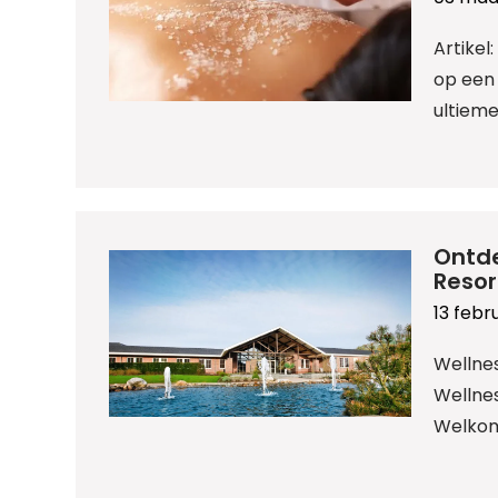
Artike
op een
ultiem
Ontde
Resor
13 febr
Wellne
Wellne
Welkom 