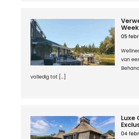
Verwe
Week
05 febr
Wellne
van ee
Behande
volledig tot […]
Luxe 
Exclu
04 febr