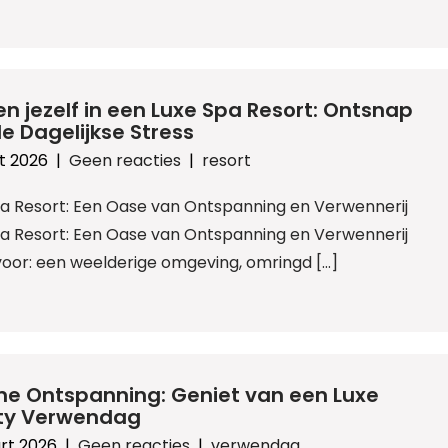
n jezelf in een Luxe Spa Resort: Ontsnap
e Dagelijkse Stress
t 2026
|
Geen reacties
|
resort
pa Resort: Een Oase van Ontspanning en Verwennerij
pa Resort: Een Oase van Ontspanning en Verwennerij
 voor: een weelderige omgeving, omringd […]
me Ontspanning: Geniet van een Luxe
ty Verwendag
rt 2026
|
Geen reacties
|
verwendag