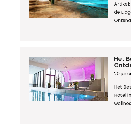
Artikel
de Dage
Ontsnap
Het B
Ontde
20 janu
Het Bes
Hotel i
wellnes