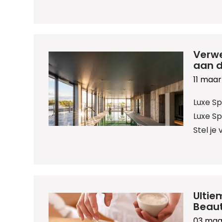
Verwe
aan d
11 maar
Luxe S
Luxe S
Stel je
Ultie
Beau
03 maa