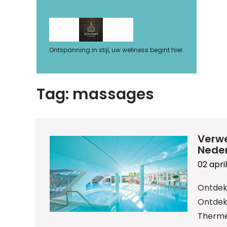
Ga
naar
de
inhoud
Ontspanning in stijl, uw wellness begint hier.
Tag:
massages
Verwe
Nede
02 apri
Ontdek
Ontdek
Therme