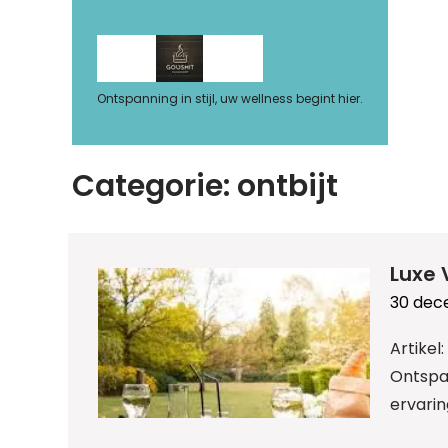
Ga
naar
de
inhoud
Ontspanning in stijl, uw wellness begint hier.
Categorie:
ontbijt
Luxe 
30 dec
Artikel
Ontspan
ervarin