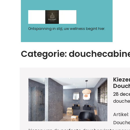
Ga
naar
de
inhoud
Ontspanning in stijl, uw wellness begint hier.
Categorie:
douchecabin
Kieze
Douch
28 dec
douche
Artike
Douche