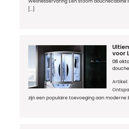
Wellnesservaring Een stoom douchecabine is
[…]
Ulti
voor 
08 okt
douche
Artike
Ontspa
zijn een populaire toevoeging aan moderne 