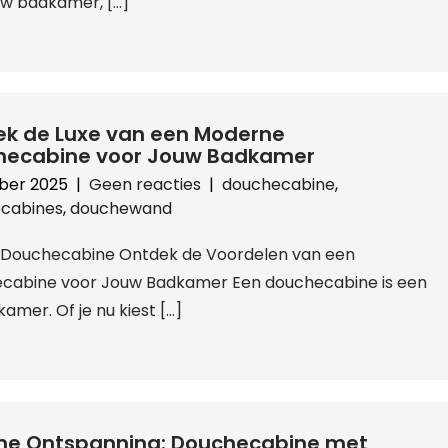
uw badkamer, […]
k de Luxe van een Moderne
hecabine voor Jouw Badkamer
ober 2025
|
Geen reacties
|
douchecabine
,
cabines
,
douchewand
l: Douchecabine Ontdek de Voordelen van een
cabine voor Jouw Badkamer Een douchecabine is een
mer. Of je nu kiest […]
me Ontspanning: Douchecabine met