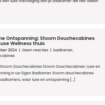
 een luxe toevoeging aan je badkamer die niet alleen
eme Ontspanning: Stoom Douchecabines
Luxe Wellness thuis
ober 2024
|
Geen reacties
|
badkamer
,
cabines
l: Stoom Douchecabines Stoom Douchecabines: Luxe en
nning in uw Eigen Badkamer Stoom douchecabines
badkamers, waar luxe en ontspanning […]