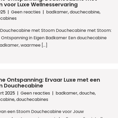
 voor Luxe Wellnesservaring
2025
|
Geen reacties
|
badkamer
,
douchecabine
,
cabines
l: Douchecabine met Stoom Douchecabine met Stoom:
n Ontspanning in Eigen Badkamer Een douchecabine
badkamer, waarmee […]
me Ontspanning: Ervaar Luxe met een
m Douchecabine
rt 2025
|
Geen reacties
|
badkamer
,
douche
,
cabine
,
douchecabines
 van een Stoom Douchecabine voor Jouw