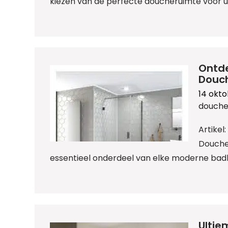
kiezen van de perfecte doucheruimte voor 
Ontde
Douc
14 okt
douche
Artike
Douche
essentieel onderdeel van elke moderne badka
Ultie