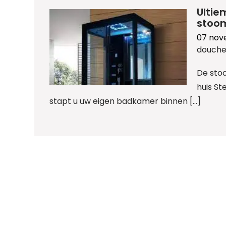
Ultie
stoo
07 nov
douche
De sto
huis St
stapt u uw eigen badkamer binnen […]