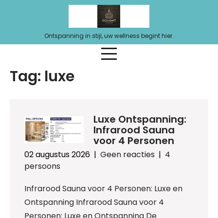
Ga
naar
de
Ontspanning in stijl, uw wellness begint hier.
inhoud
Tag:
luxe
Luxe Ontspanning:
Infrarood Sauna
voor 4 Personen
02 augustus 2026
|
Geen reacties
|
4
persoons
Infrarood Sauna voor 4 Personen: Luxe en
Ontspanning Infrarood Sauna voor 4
Personen: Luxe en Ontspanning De