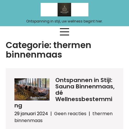
Ga
naar
de
Ontspanning in stijl, uw wellness begint hier.
inhoud
Categorie:
thermen
binnenmaas
Ontspannen in Stijl:
Sauna Binnenmaas,
dé
Wellnessbestemmi
ng
29 januari 2024
|
Geen reacties
|
thermen
binnenmaas