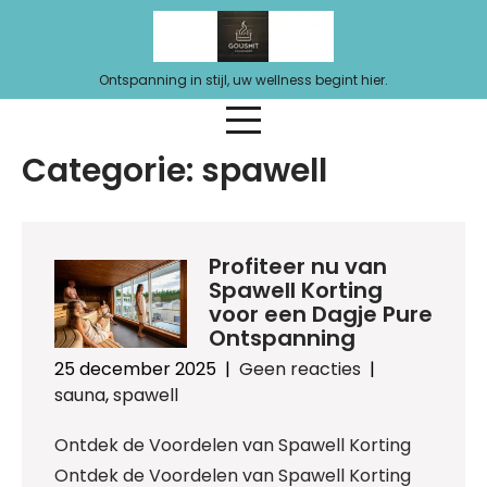
Ga
naar
de
Ontspanning in stijl, uw wellness begint hier.
inhoud
Categorie:
spawell
Profiteer nu van
Spawell Korting
voor een Dagje Pure
Ontspanning
25 december 2025
|
Geen reacties
|
sauna
,
spawell
Ontdek de Voordelen van Spawell Korting
Ontdek de Voordelen van Spawell Korting