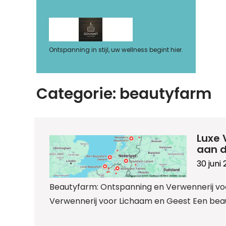
Ga
naar
de
inhoud
Ontspanning in stijl, uw wellness begint hier.
Categorie:
beautyfarm
Luxe 
aan d
30 juni
Beautyfarm: Ontspanning en Verwennerij vo
Verwennerij voor Lichaam en Geest Een beaut