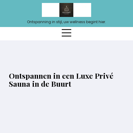
Ga
naar
de
Ontspanning in stijl, uw wellness begint hier.
inhoud
Ontspannen in een Luxe Privé
Sauna in de Buurt