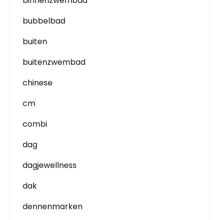
binnenzwembad
bubbelbad
buiten
buitenzwembad
chinese
cm
combi
dag
dagjewellness
dak
dennenmarken