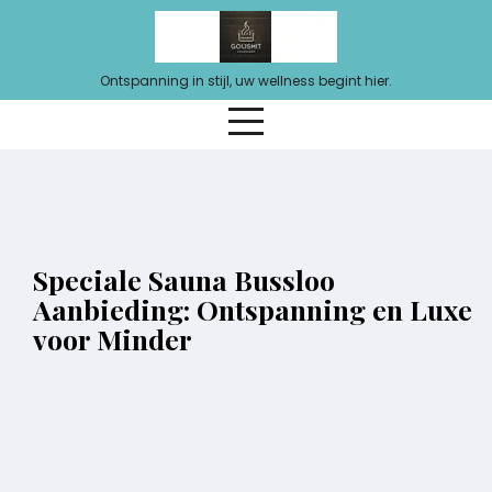
Ga
naar
de
Ontspanning in stijl, uw wellness begint hier.
inhoud
Speciale Sauna Bussloo
Aanbieding: Ontspanning en Luxe
voor Minder