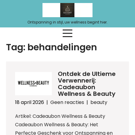
Ga
naar
de
Ontspanning in stijl, uw wellness begint hier.
inhoud
Tag:
behandelingen
Ontdek de Ultieme
Verwennerij:
Cadeaubon
Wellness & Beauty
18 april 2026
|
Geen reacties
|
beauty
Artikel: Cadeaubon Wellness & Beauty
Cadeaubon Wellness & Beauty: Het
Perfecte Geschenk voor Ontspanning en