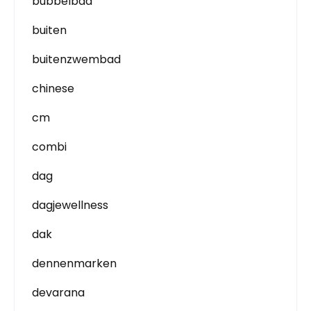
bubbelbad
buiten
buitenzwembad
chinese
cm
combi
dag
dagjewellness
dak
dennenmarken
devarana