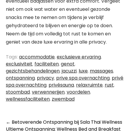
eventueel badjassen voor extra comfort. Vergeet
niet om ook wat water en eventueel gezonde
snacks mee te nemen om tijdens je verblijf
gehydrateerd te blijven en energie op te doen.
Neem de tijd om volledig tot rust te komen en
geniet van deze luxe ervaring in alle privacy.
Tags:
accommodatie
,
exclusieve ervaring
,
exclusiviteit
,
faciliteiten
,
genot
,
gezichtsbehandelingen
,
jacuzzi
,
luxe
,
massages
,
ontspanning
,
privacy
,
prive spa overnachting
,
privé
spa overnachting
,
privésauna
,
relaxruimte
,
rust
,
stoombad
,
verwennerijen
,
voordelen
,
wellnessfaciliteiten
,
zwembad
Berichtnavigatie
←
Betoverende Ontspanning bij Sala Thai Wellness
Ultieme Ontspanning: Wellness Bed and Breakfast