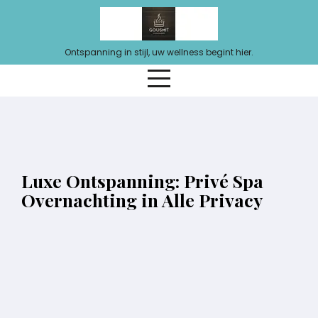
Ga
naar
de
Ontspanning in stijl, uw wellness begint hier.
inhoud
Luxe Ontspanning: Privé Spa
Overnachting in Alle Privacy