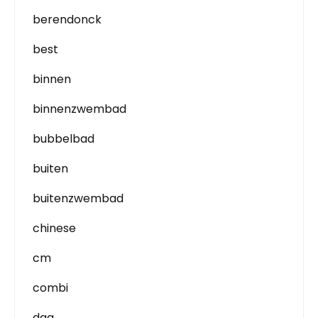
berendonck
best
binnen
binnenzwembad
bubbelbad
buiten
buitenzwembad
chinese
cm
combi
dag