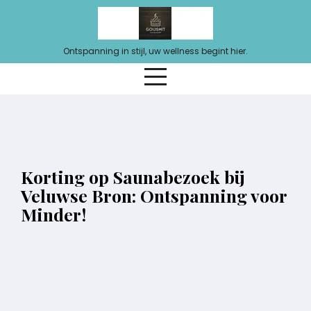
Ga
naar
de
Ontspanning in stijl, uw wellness begint hier.
inhoud
Korting op Saunabezoek bij
Veluwse Bron: Ontspanning voor
Minder!