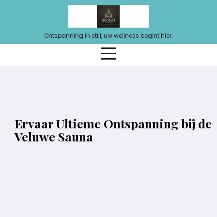
Ga
naar
de
Ontspanning in stijl, uw wellness begint hier.
inhoud
Ervaar Ultieme Ontspanning bij de
Veluwe Sauna