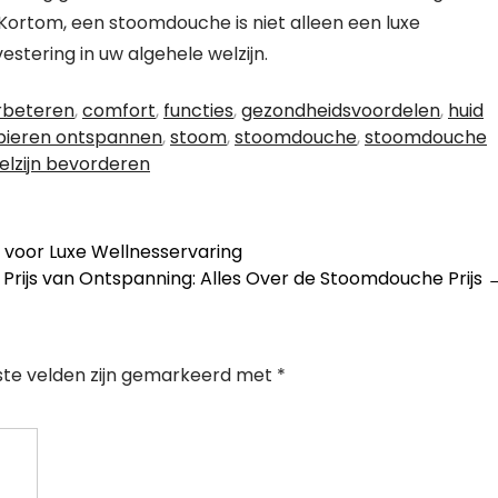
ortom, een stoomdouche is niet alleen een luxe
tering in uw algehele welzijn.
rbeteren
,
comfort
,
functies
,
gezondheidsvoordelen
,
huid
pieren ontspannen
,
stoom
,
stoomdouche
,
stoomdouche
elzijn bevorderen
voor Luxe Wellnesservaring
 Prijs van Ontspanning: Alles Over de Stoomdouche Prijs
ste velden zijn gemarkeerd met
*