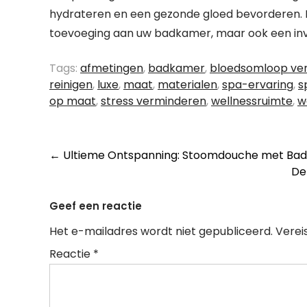
hydrateren en een gezonde gloed bevorderen. K
toevoeging aan uw badkamer, maar ook een inves
Tags:
afmetingen
,
badkamer
,
bloedsomloop ve
reinigen
,
luxe
,
maat
,
materialen
,
spa-ervaring
,
s
op maat
,
stress verminderen
,
wellnessruimte
,
w
Berichtnavigatie
←
Ultieme Ontspanning: Stoomdouche met Bad 
De
Geef een reactie
Het e-mailadres wordt niet gepubliceerd.
Verei
Reactie
*