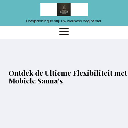
Ga
naar
de
Ontspanning in stijl, uw wellness begint hier.
inhoud
Ontdek de Ultieme Flexibiliteit met
Mobiele Sauna’s