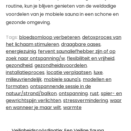
routine, kun je blijven genieten van de weldadige
voordelen van je mobiele sauna in een schone en
gezonde omgeving.
Tags:
bloedsomloop verbeteren
,
detoxproces van
het lichaam stimuleren
,
draagbare oases
,
energiezuinig
,
fervent saunaliefhebber zijn of op
zoek naar ontspanning/w
,
flexibiliteit en vrijheid
,
gezondheid
,
gezondheidsvoordelen
,
installatieproces
,
locatie verplaatsen
,
luxe
,
milieuvriendelijk
,
mobiele sauna's
,
modellen en
formaten
,
ontspannende sessie in de
natuur/strand/balkon
,
ontspanning
,
rust
,
spier- en
gewrichtspijn verlichten
,
stressvermindering
,
waar
en wanneer je maar wilt
,
warmte
←
Veiligheidscoördinatie: Een Veilige Sauna