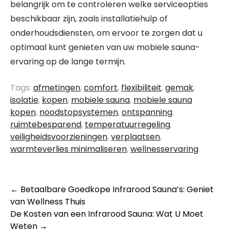
belangrijk om te controleren welke serviceopties
beschikbaar zijn, zoals installatiehulp of
onderhoudsdiensten, om ervoor te zorgen dat u
optimaal kunt genieten van uw mobiele sauna-
ervaring op de lange termijn.
Tags:
afmetingen
,
comfort
,
flexibiliteit
,
gemak
,
isolatie
,
kopen
,
mobiele sauna
,
mobiele sauna
kopen
,
noodstopsystemen
,
ontspanning
,
ruimtebesparend
,
temperatuurregeling
,
veiligheidsvoorzieningen
,
verplaatsen
,
warmteverlies minimaliseren
,
wellnesservaring
Berichtnavigatie
←
Betaalbare Goedkope Infrarood Sauna’s: Geniet
van Wellness Thuis
De Kosten van een Infrarood Sauna: Wat U Moet
Weten
→