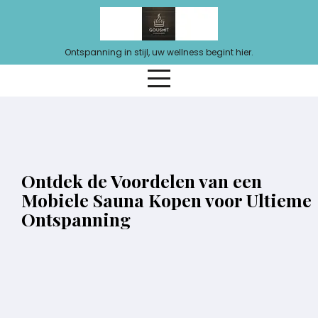
Ga
naar
de
Ontspanning in stijl, uw wellness begint hier.
inhoud
Ontdek de Voordelen van een
Mobiele Sauna Kopen voor Ultieme
Ontspanning