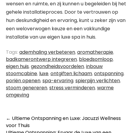
wensen en ruimte, en zij kunnen u begeleiden bij het
gehele installatieproces. Door te vertrouwen op
hun deskundigheid en ervaring, kunt u zeker zijn van
een weloverwogen keuze en een vakkundige
installatie van uw eigen luxe spa in huis.
Tags:
ademhaling verbeteren
,
aromatherapie
,
badkamerontwerp integreren
,
bloedsomloop
,
eigen huis
,
gezondheidsvoordelen
,
inbouw
stoomcabine
,
luxe
,
ontgiften lichaam
,
ontspanning
,
poriën openen
,
spa-ervaring
,
spierpijn verlichten
,
stoom genereren
,
stress verminderen
,
warme
omgeving
Berichtnavigatie
←
Ultieme Ontspanning en Luxe: Jacuzzi Wellness
voor Thuis
Ultieme Ontspanning: Ervaar de Luxe van een