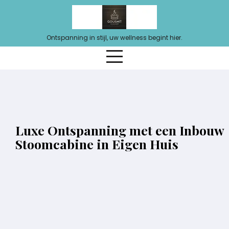
Ga
naar
de
Ontspanning in stijl, uw wellness begint hier.
inhoud
Luxe Ontspanning met een Inbouw
Stoomcabine in Eigen Huis