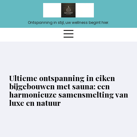
Ga
naar
de
Ontspanning in stijl, uw wellness begint hier.
inhoud
Ultieme ontspanning in eiken
bijgebouwen met sauna: een
harmonieuze samensmelting van
luxe en natuur