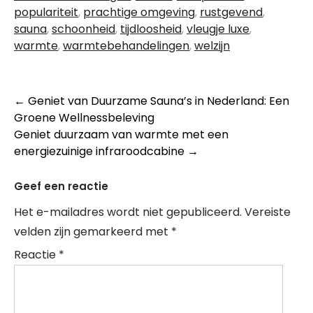
populariteit
,
prachtige omgeving
,
rustgevend
,
sauna
,
schoonheid
,
tijdloosheid
,
vleugje luxe
,
warmte
,
warmtebehandelingen
,
welzijn
Berichtnavigatie
←
Geniet van Duurzame Sauna’s in Nederland: Een
Groene Wellnessbeleving
Geniet duurzaam van warmte met een
energiezuinige infraroodcabine
→
Geef een reactie
Het e-mailadres wordt niet gepubliceerd.
Vereiste
velden zijn gemarkeerd met
*
Reactie
*