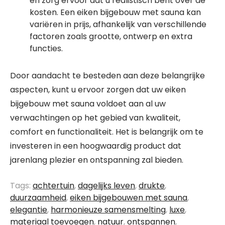
en zorg ervoor dat u realistisch bent over de
kosten. Een eiken bijgebouw met sauna kan
variëren in prijs, afhankelijk van verschillende
factoren zoals grootte, ontwerp en extra
functies.
Door aandacht te besteden aan deze belangrijke
aspecten, kunt u ervoor zorgen dat uw eiken
bijgebouw met sauna voldoet aan al uw
verwachtingen op het gebied van kwaliteit,
comfort en functionaliteit. Het is belangrijk om te
investeren in een hoogwaardig product dat
jarenlang plezier en ontspanning zal bieden.
Tags:
achtertuin
,
dagelijks leven
,
drukte
,
duurzaamheid
,
eiken bijgebouwen met sauna
,
elegantie
,
harmonieuze samensmelting
,
luxe
,
materiaal toevoegen
,
natuur
,
ontspannen
,