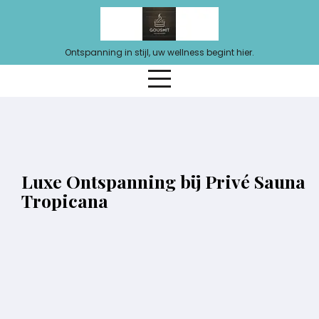
Ga
naar
de
Ontspanning in stijl, uw wellness begint hier.
inhoud
Luxe Ontspanning bij Privé Sauna
Tropicana