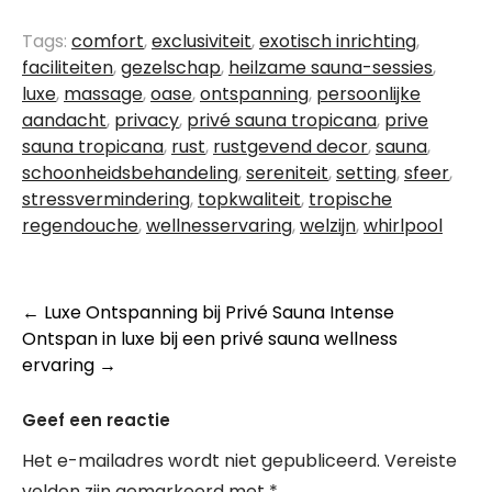
Tags:
comfort
,
exclusiviteit
,
exotisch inrichting
,
faciliteiten
,
gezelschap
,
heilzame sauna-sessies
,
luxe
,
massage
,
oase
,
ontspanning
,
persoonlijke
aandacht
,
privacy
,
privé sauna tropicana
,
prive
sauna tropicana
,
rust
,
rustgevend decor
,
sauna
,
schoonheidsbehandeling
,
sereniteit
,
setting
,
sfeer
,
stressvermindering
,
topkwaliteit
,
tropische
regendouche
,
wellnesservaring
,
welzijn
,
whirlpool
Berichtnavigatie
←
Luxe Ontspanning bij Privé Sauna Intense
Ontspan in luxe bij een privé sauna wellness
ervaring
→
Geef een reactie
Het e-mailadres wordt niet gepubliceerd.
Vereiste
velden zijn gemarkeerd met
*