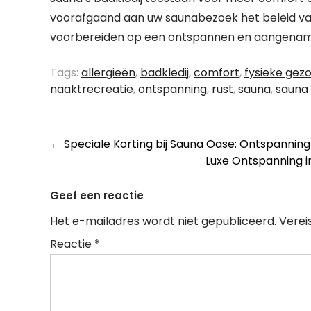
voorafgaand aan uw saunabezoek het beleid van
voorbereiden op een ontspannen en aangename e
Tags:
allergieën
,
badkledij
,
comfort
,
fysieke gez
naaktrecreatie
,
ontspanning
,
rust
,
sauna
,
sauna 
Berichtnavigatie
←
Speciale Korting bij Sauna Oase: Ontspannin
Luxe Ontspanning i
Geef een reactie
Het e-mailadres wordt niet gepubliceerd.
Verei
Reactie
*