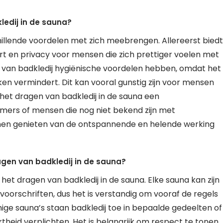
ledij in de sauna?
hillende voordelen met zich meebrengen. Allereerst biedt
t en privacy voor mensen die zich prettiger voelen met
 van badkledij hygiënische voordelen hebben, omdat het
en vermindert. Dit kan vooral gunstig zijn voor mensen
 het dragen van badkledij in de sauna een
ers of mensen die nog niet bekend zijn met
nnen genieten van de ontspannende en helende werking
agen van badkledij in de sauna?
 het dragen van badkledij in de sauna. Elke sauna kan zijn
oorschriften, dus het is verstandig om vooraf de regels
ge sauna’s staan badkledij toe in bepaalde gedeelten of
ktheid verplichten. Het is belangrijk om respect te tonen