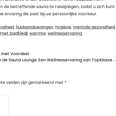
 de betreffende sauna te raadplegen, zodat u zich kunt
rvaring die past bij uw persoonlijke voorkeur.
ondheid
,
huidaandoeningen
,
hygiëne
,
mentale gezondheid
,
met badkledij
,
warmte
,
wellnesservaring
g met Voordeel
n de Sauna Lounge: Een Wellnesservaring van Topklasse
ste velden zijn gemarkeerd met
*