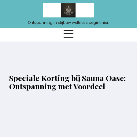
Ga
naar
de
Ontspanning in stijl, uw wellness begint hier.
inhoud
Speciale Korting bij Sauna Oase:
Ontspanning met Voordeel