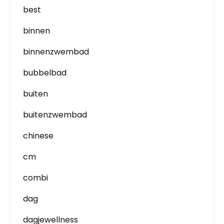
best
binnen
binnenzwembad
bubbelbad
buiten
buitenzwembad
chinese
cm
combi
dag
dagjewellness