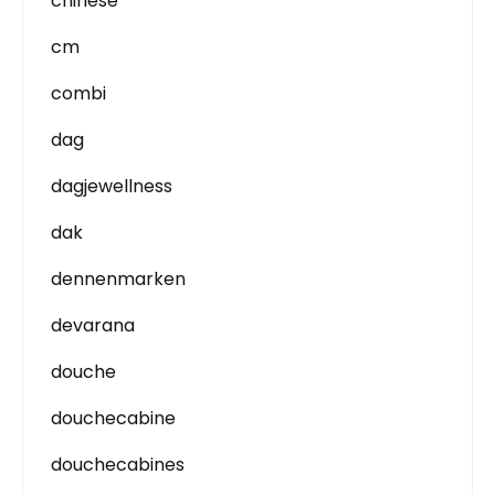
chinese
cm
combi
dag
dagjewellness
dak
dennenmarken
devarana
douche
douchecabine
douchecabines