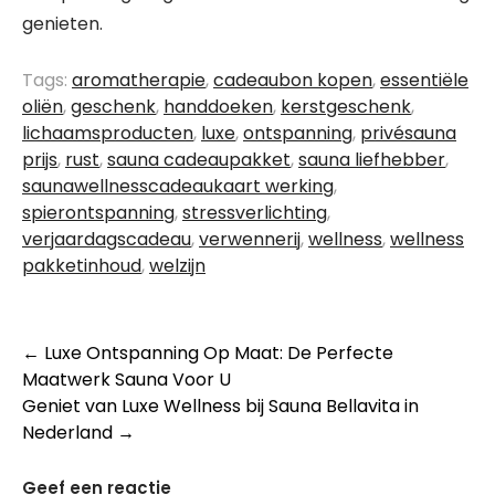
genieten.
Tags:
aromatherapie
,
cadeaubon kopen
,
essentiële
oliën
,
geschenk
,
handdoeken
,
kerstgeschenk
,
lichaamsproducten
,
luxe
,
ontspanning
,
privésauna
prijs
,
rust
,
sauna cadeaupakket
,
sauna liefhebber
,
saunawellnesscadeaukaart werking
,
spierontspanning
,
stressverlichting
,
verjaardagscadeau
,
verwennerij
,
wellness
,
wellness
pakketinhoud
,
welzijn
Berichtnavigatie
←
Luxe Ontspanning Op Maat: De Perfecte
Maatwerk Sauna Voor U
Geniet van Luxe Wellness bij Sauna Bellavita in
Nederland
→
Geef een reactie