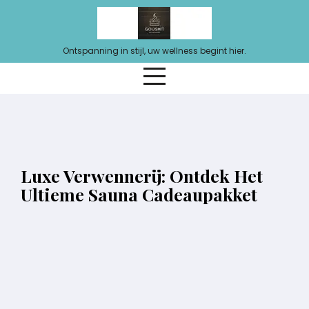
Ga
naar
de
Ontspanning in stijl, uw wellness begint hier.
inhoud
Luxe Verwennerij: Ontdek Het
Ultieme Sauna Cadeaupakket