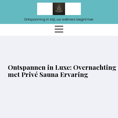
Ga
naar
de
Ontspanning in stijl, uw wellness begint hier.
inhoud
Ontspannen in Luxe: Overnachting
met Privé Sauna Ervaring