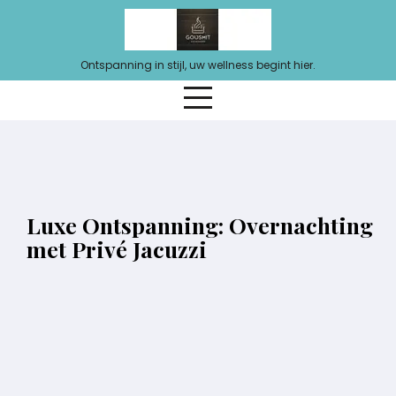
Ga
naar
de
Ontspanning in stijl, uw wellness begint hier.
inhoud
Luxe Ontspanning: Overnachting
met Privé Jacuzzi