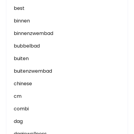
best
binnen
binnenzwembad
bubbelbad
buiten
buitenzwembad
chinese
cm
combi
dag
dagjewellness