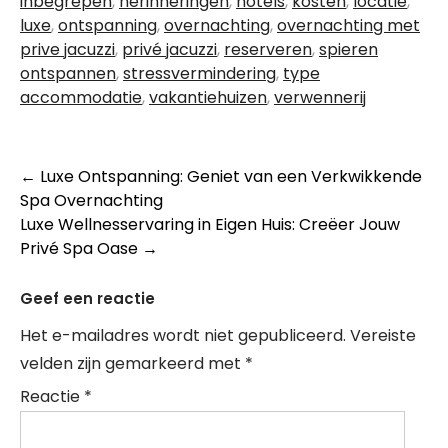
inbegrepen
,
herinneringen
,
hotels
,
kosten
,
locatie
,
luxe
,
ontspanning
,
overnachting
,
overnachting met
prive jacuzzi
,
privé jacuzzi
,
reserveren
,
spieren
ontspannen
,
stressvermindering
,
type
accommodatie
,
vakantiehuizen
,
verwennerij
Berichtnavigatie
←
Luxe Ontspanning: Geniet van een Verkwikkende
Spa Overnachting
Luxe Wellnesservaring in Eigen Huis: Creëer Jouw
Privé Spa Oase
→
Geef een reactie
Het e-mailadres wordt niet gepubliceerd.
Vereiste
velden zijn gemarkeerd met
*
Reactie
*