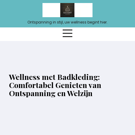
Ga
naar
de
Ontspanning in stijl, uw wellness begint hier.
inhoud
Wellness met Badkleding:
Comfortabel Genieten van
Ontspanning en Welzijn