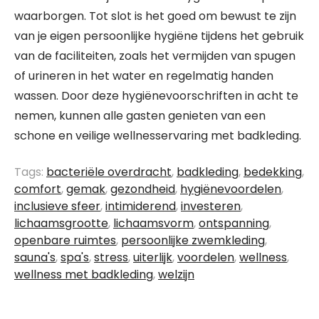
waarborgen. Tot slot is het goed om bewust te zijn
van je eigen persoonlijke hygiëne tijdens het gebruik
van de faciliteiten, zoals het vermijden van spugen
of urineren in het water en regelmatig handen
wassen. Door deze hygiënevoorschriften in acht te
nemen, kunnen alle gasten genieten van een
schone en veilige wellnesservaring met badkleding.
Tags:
bacteriële overdracht
,
badkleding
,
bedekking
,
comfort
,
gemak
,
gezondheid
,
hygiënevoordelen
,
inclusieve sfeer
,
intimiderend
,
investeren
,
lichaamsgrootte
,
lichaamsvorm
,
ontspanning
,
openbare ruimtes
,
persoonlijke zwemkleding
,
sauna's
,
spa's
,
stress
,
uiterlijk
,
voordelen
,
wellness
,
wellness met badkleding
,
welzijn