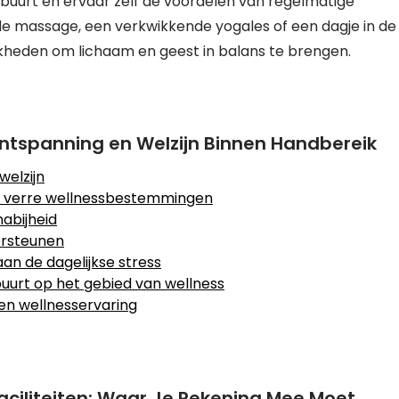
buurt en ervaar zelf de voordelen van regelmatige
e massage, een verkwikkende yogales of een dagje in de
ijkheden om lichaam en geest in balans te brengen.
Ontspanning en Welzijn Binnen Handbereik
welzijn
met verre wellnessbestemmingen
abijheid
ersteunen
an de dagelijkse stress
uurt op het gebied van wellness
een wellnesservaring
aciliteiten: Waar Je Rekening Mee Moet