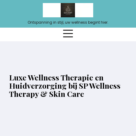
Ga
naar
de
Ontspanning in stijl, uw wellness begint hier.
inhoud
Luxe Wellness Therapie en
Huidverzorging bij SP Wellness
Therapy & Skin Care