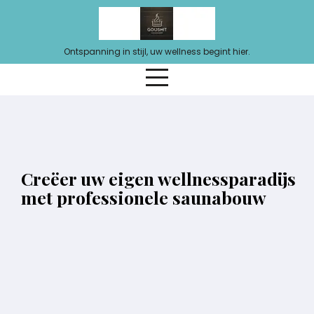
Ga
naar
de
Ontspanning in stijl, uw wellness begint hier.
inhoud
Creëer uw eigen wellnessparadijs
met professionele saunabouw