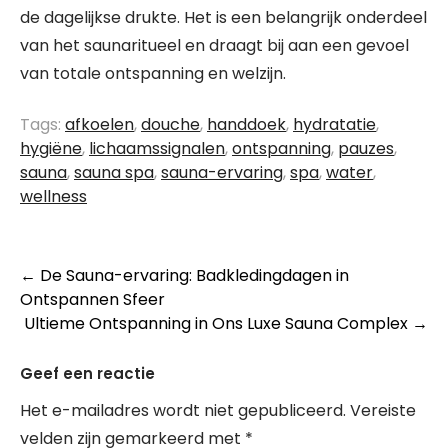
de dagelijkse drukte. Het is een belangrijk onderdeel
van het saunaritueel en draagt bij aan een gevoel
van totale ontspanning en welzijn.
Tags:
afkoelen
,
douche
,
handdoek
,
hydratatie
,
hygiëne
,
lichaamssignalen
,
ontspanning
,
pauzes
,
sauna
,
sauna spa
,
sauna-ervaring
,
spa
,
water
,
wellness
Berichtnavigatie
←
De Sauna-ervaring: Badkledingdagen in
Ontspannen Sfeer
Ultieme Ontspanning in Ons Luxe Sauna Complex
→
Geef een reactie
Het e-mailadres wordt niet gepubliceerd.
Vereiste
velden zijn gemarkeerd met
*