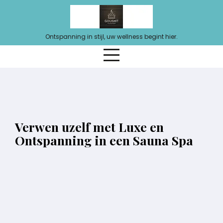
Ga
naar
de
Ontspanning in stijl, uw wellness begint hier.
inhoud
Verwen uzelf met Luxe en
Ontspanning in een Sauna Spa