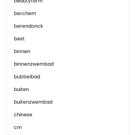
beautyfarm
berchem
berendonck
best
binnen
binnenzwembad
bubbelbad
buiten
buitenzwembad
chinese
cm