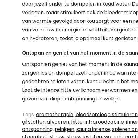
door jezelf onder te dompelen in koud water. D
verlagen, maar stimuleert ook de bloedsomloo
van warmte gevolgd door kou zorgt voor een rev
van vernieuwde energie en vitaliteit. Vergeet n
en hydrateren, zodat je optimaal kunt genieten
Ontspan en geniet van het moment in de saun
Ontspan en geniet van het moment in de sauna. N
zorgen los en dompel uzelf onder in de warmte
gedachten te laten varen, kunt u echt in het mo
Laat de intense hitte uw lichaam verwarmen en u
gevoel van diepe ontspanning en welzijn.
Tags:
aromatherapie
,
bloedsomloop stimuleren
gifstoffen afvoeren
,
hitte
,
infraroodcabine
,
inner
ontspanning
,
reinigen
,
sauna intense
,
spieren o
stoombad
,
stress
,
stress loslaten
,
warmte en sti