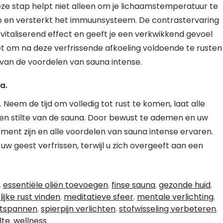
eze stap helpt niet alleen om je lichaamstemperatuur te
p en versterkt het immuunsysteem. De contrastervaring
italiserend effect en geeft je een verkwikkend gevoel
iet om na deze verfrissende afkoeling voldoende te rusten
 van de voordelen van sauna intense.
a.
eem de tijd om volledig tot rust te komen, laat alle
 en stilte van de sauna. Door bewust te ademen en uw
ment zijn en alle voordelen van sauna intense ervaren.
w geest verfrissen, terwijl u zich overgeeft aan een
,
essentiële oliën toevoegen
,
finse sauna
,
gezonde huid
,
lijke rust vinden
,
meditatieve sfeer
,
mentale verlichting
,
ntspannen
,
spierpijn verlichten
,
stofwisseling verbeteren
,
lte
,
wellness