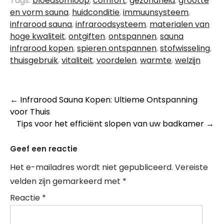
Tags:
bloedsomloop
,
comfort
,
gezondheid
,
grootte
en vorm sauna
,
huidconditie
,
immuunsysteem
,
infrarood sauna
,
infraroodsysteem
,
materialen van
hoge kwaliteit
,
ontgiften
,
ontspannen
,
sauna
infrarood kopen
,
spieren ontspannen
,
stofwisseling
,
thuisgebruik
,
vitaliteit
,
voordelen
,
warmte
,
welzijn
Berichtnavigatie
←
Infrarood Sauna Kopen: Ultieme Ontspanning
voor Thuis
Tips voor het efficiënt slopen van uw badkamer
→
Geef een reactie
Het e-mailadres wordt niet gepubliceerd.
Vereiste
velden zijn gemarkeerd met
*
Reactie
*