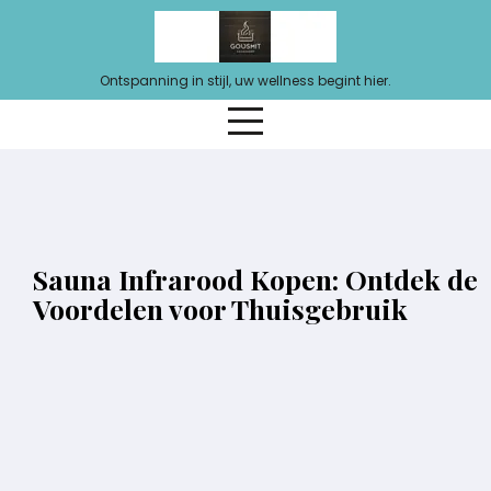
Ga
naar
de
Ontspanning in stijl, uw wellness begint hier.
inhoud
Sauna Infrarood Kopen: Ontdek de
Voordelen voor Thuisgebruik