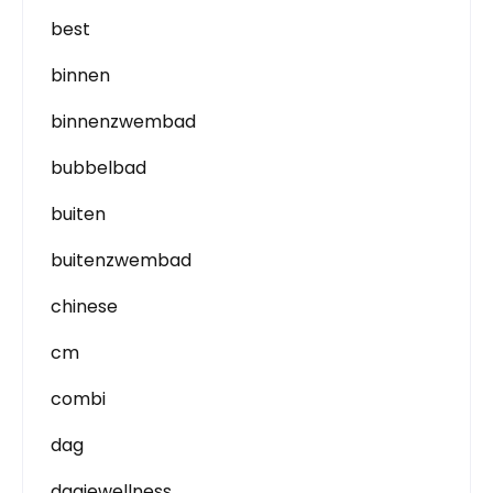
best
binnen
binnenzwembad
bubbelbad
buiten
buitenzwembad
chinese
cm
combi
dag
dagjewellness