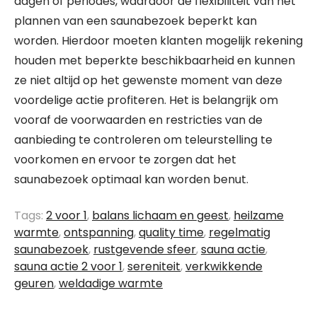
dagen of periodes, waardoor de flexibiliteit van het
plannen van een saunabezoek beperkt kan
worden. Hierdoor moeten klanten mogelijk rekening
houden met beperkte beschikbaarheid en kunnen
ze niet altijd op het gewenste moment van deze
voordelige actie profiteren. Het is belangrijk om
vooraf de voorwaarden en restricties van de
aanbieding te controleren om teleurstelling te
voorkomen en ervoor te zorgen dat het
saunabezoek optimaal kan worden benut.
Tags:
2 voor 1
,
balans lichaam en geest
,
heilzame
warmte
,
ontspanning
,
quality time
,
regelmatig
saunabezoek
,
rustgevende sfeer
,
sauna actie
,
sauna actie 2 voor 1
,
sereniteit
,
verkwikkende
geuren
,
weldadige warmte