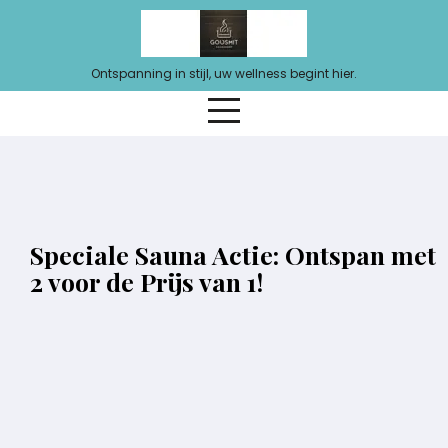
Ga
naar
de
Ontspanning in stijl, uw wellness begint hier.
inhoud
Speciale Sauna Actie: Ontspan met
2 voor de Prijs van 1!