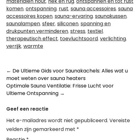
materialen hout
,
nek en rug
,
ontspannen en tot rust
komen
,
ontspanning
,
rust
,
sauna accessoires
,
sauna
accessoires kopen
,
sauna-ervaring
,
saunakussen
,
saunalampen
,
sfeer
,
siliconen
,
spanning en
drukpunten verminderen
,
stress
,
textiel
,
therapeutisch effect
,
toevluchtsoord
,
verlichting
,
verrijk
,
warmte
Berichtnavigatie
←
De Ultieme Gids voor Saunakachels: Alles wat u
moet weten over sauna heaters
Optimale Sauna Ventilatie: Frisse Lucht voor
Ultieme Ontspanning
→
Geef een reactie
Het e-mailadres wordt niet gepubliceerd.
Vereiste
velden zijn gemarkeerd met
*
Reactie
*