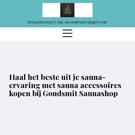
Ga
naar
de
Ontspanning in stijl, uw wellness begint hier.
inhoud
Haal het beste uit je sauna-
ervaring met sauna accessoires
kopen bij Goudsmit Saunashop