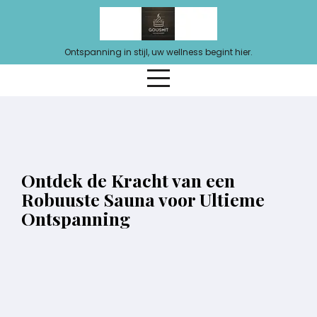
Ga
naar
de
Ontspanning in stijl, uw wellness begint hier.
inhoud
Ontdek de Kracht van een
Robuuste Sauna voor Ultieme
Ontspanning