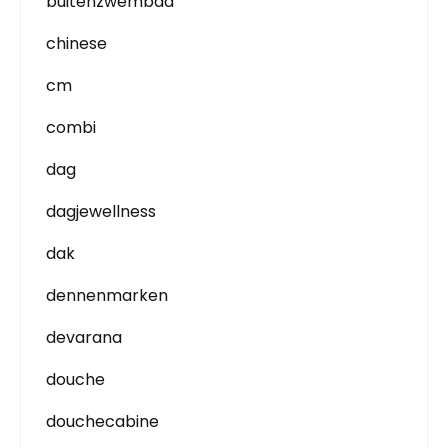
buitenzwembad
chinese
cm
combi
dag
dagjewellness
dak
dennenmarken
devarana
douche
douchecabine