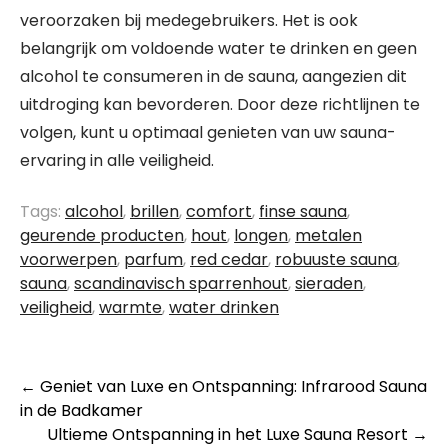
veroorzaken bij medegebruikers. Het is ook
belangrijk om voldoende water te drinken en geen
alcohol te consumeren in de sauna, aangezien dit
uitdroging kan bevorderen. Door deze richtlijnen te
volgen, kunt u optimaal genieten van uw sauna-
ervaring in alle veiligheid.
Tags:
alcohol
,
brillen
,
comfort
,
finse sauna
,
geurende producten
,
hout
,
longen
,
metalen
voorwerpen
,
parfum
,
red cedar
,
robuuste sauna
,
sauna
,
scandinavisch sparrenhout
,
sieraden
,
veiligheid
,
warmte
,
water drinken
Berichtnavigatie
←
Geniet van Luxe en Ontspanning: Infrarood Sauna
in de Badkamer
Ultieme Ontspanning in het Luxe Sauna Resort
→