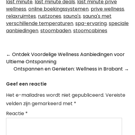
last minute
,
last minute deals
,
last minute prive
wellness
,
online boekingssystemen
,
prive wellness
,
relaxruimtes
,
rustzones
,
sauna's
,
sauna's met
verschillende temperaturen
,
spa-ervaring
,
speciale
aanbiedingen
,
stoombaden
,
stoomcabines
Berichtnavigatie
←
Ontdek Voordelige Wellness Aanbiedingen voor
Ultieme Ontspanning
Ontspannen en Genieten: Wellness in Brabant
→
Geef een reactie
Het e-mailadres wordt niet gepubliceerd.
Vereiste
velden zijn gemarkeerd met
*
Reactie
*