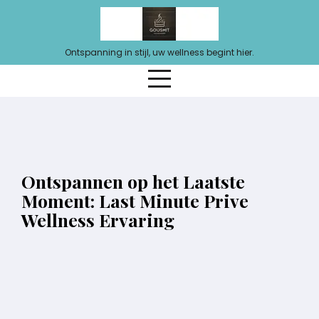
Ga
naar
de
Ontspanning in stijl, uw wellness begint hier.
inhoud
Ontspannen op het Laatste
Moment: Last Minute Prive
Wellness Ervaring