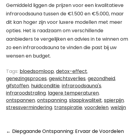
Gemiddeld liggen de prijzen voor een kwalitatieve
infraroodsauna tussen de €1.500 en €5.000, maar
dit kan hoger zijn voor luxere modellen met meer
opties. Het is raadzaam om verschillende
aanbieders te vergelijken en advies in te winnen om
zo een infraroodsauna te vinden die past bij uw
wensen en budget.
Tags:
bloedsomloop
,
detox-effect
,
genezingsproces
,
gewichtsverlies
,
gezondheid
,
gifstoffen
,
huidconditie
,
infraroodsauna's
,
infraroodstraling
,
lagere temperaturen
,
ontspannen
,
ontspanning
,
slaapkwaliteit
,
spierpijn
,
stressvermindering
,
transpiratie
,
voordelen
,
welzijn
Berichtnavigatie
←
Diepgaande Ontspanning: Ervaar de Voordelen