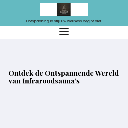
Ga
naar
de
Ontspanning in stijl, uw wellness begint hier.
inhoud
Ontdek de Ontspannende Wereld
van Infraroodsauna’s