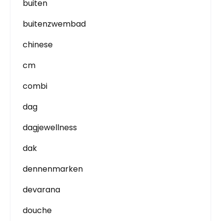
buiten
buitenzwembad
chinese
cm
combi
dag
dagjewellness
dak
dennenmarken
devarana
douche