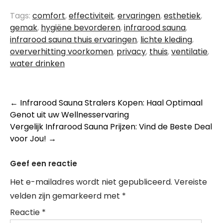
Tags:
comfort
,
effectiviteit
,
ervaringen
,
esthetiek
,
gemak
,
hygiëne bevorderen
,
infrarood sauna
,
infrarood sauna thuis ervaringen
,
lichte kleding
,
oververhitting voorkomen
,
privacy
,
thuis
,
ventilatie
,
water drinken
Berichtnavigatie
←
Infrarood Sauna Stralers Kopen: Haal Optimaal
Genot uit uw Wellnesservaring
Vergelijk Infrarood Sauna Prijzen: Vind de Beste Deal
voor Jou!
→
Geef een reactie
Het e-mailadres wordt niet gepubliceerd.
Vereiste
velden zijn gemarkeerd met
*
Reactie
*