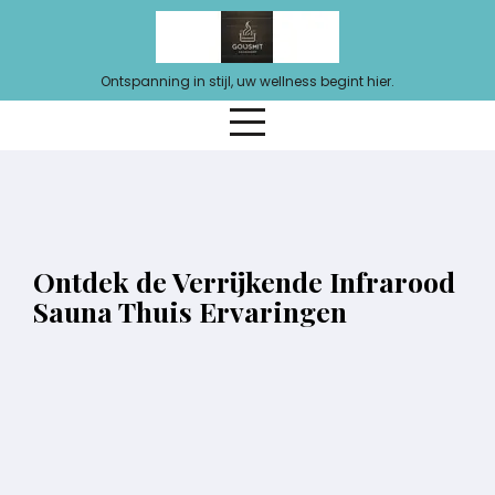
Ga
naar
de
Ontspanning in stijl, uw wellness begint hier.
inhoud
Ontdek de Verrijkende Infrarood
Sauna Thuis Ervaringen