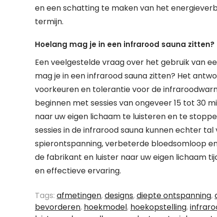
en een schatting te maken van het energieverbr
termijn.
Hoelang mag je in een infrarood sauna zitten?
Een veelgestelde vraag over het gebruik van ee
mag je in een infrarood sauna zitten? Het antwo
voorkeuren en tolerantie voor de infraroodwa
beginnen met sessies van ongeveer 15 tot 30 min
naar uw eigen lichaam te luisteren en te stopp
sessies in de infrarood sauna kunnen echter ta
spierontspanning, verbeterde bloedsomloop en s
de fabrikant en luister naar uw eigen lichaam ti
en effectieve ervaring.
Tags:
afmetingen
,
designs
,
diepte ontspanning
,
bevorderen
,
hoekmodel
,
hoekopstelling
,
infrar