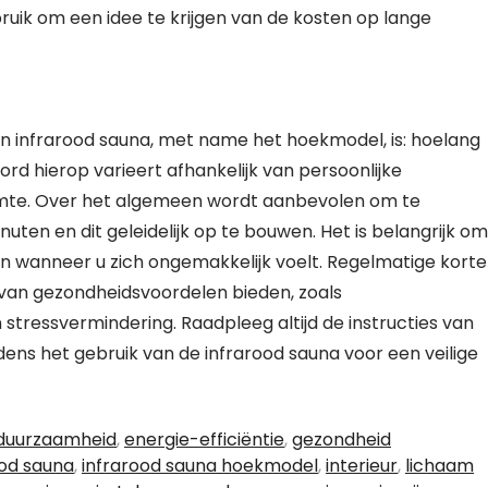
uik om een idee te krijgen van de kosten op lange
n infrarood sauna, met name het hoekmodel, is: hoelang
ord hierop varieert afhankelijk van persoonlijke
rmte. Over het algemeen wordt aanbevolen om te
uten en dit geleidelijk op te bouwen. Het is belangrijk om
en wanneer u zich ongemakkelijk voelt. Regelmatige korte
l van gezondheidsvoordelen bieden, zoals
tressvermindering. Raadpleeg altijd de instructies van
jdens het gebruik van de infrarood sauna voor een veilige
duurzaamheid
,
energie-efficiëntie
,
gezondheid
ood sauna
,
infrarood sauna hoekmodel
,
interieur
,
lichaam