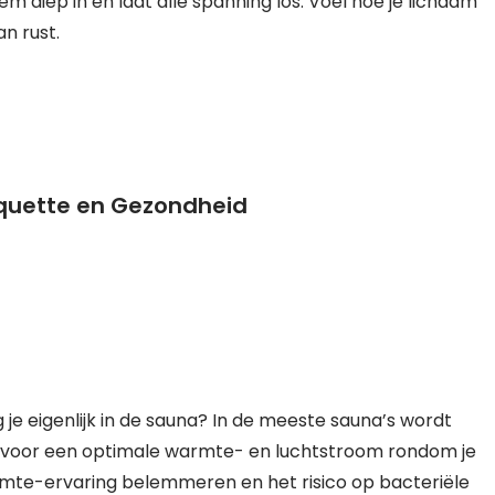
 diep in en laat alle spanning los. Voel hoe je lichaam
an rust.
iquette en Gezondheid
 je eigenlijk in de sauna? In de meeste sauna’s wordt
 voor een optimale warmte- en luchtstroom rondom je
mte-ervaring belemmeren en het risico op bacteriële