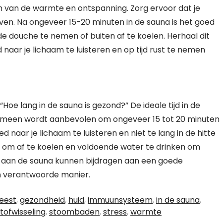
ten van de warmte en ontspanning. Zorg ervoor dat je
ven. Na ongeveer 15-20 minuten in de sauna is het goed
e douche te nemen of buiten af te koelen. Herhaal dit
naar je lichaam te luisteren en op tijd rust te nemen
oe lang in de sauna is gezond?” De ideale tijd in de
gemeen wordt aanbevolen om ongeveer 15 tot 20 minuten
ed naar je lichaam te luisteren en niet te lang in de hitte
ig om af te koelen en voldoende water te drinken om
n aan de sauna kunnen bijdragen aan een goede
n verantwoorde manier.
eest
,
gezondheid
,
huid
,
immuunsysteem
,
in de sauna
,
tofwisseling
,
stoombaden
,
stress
,
warmte