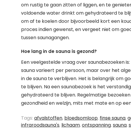
om rustig te gaan zitten of liggen, en te genie
voldoende water drinkt om gehydrateerd te blij
om af te koelen door bijvoorbeeld kort een koud
proces indien gewenst, en vergeet niet om goed 
tussen saunagangen.
Hoe lang in de sauna is gezond?
Een veelgestelde vraag over saunabezoeken is: “H
sauna varieert per persoon, maar over het al
in de sauna te verblijven. Het is belangrijk om go
te blijven. Na een saunabezoek is het verstand
gehydrateerd te blijven. Regelmatige bezoeke
gezondheid en welzijn, mits met mate en op ee
Tags:
afvalstoffen
,
bloedsomloop
,
finse sauna
,
g
infraroodsauna's
,
lichaam
,
ontspanning
,
sauna
,
s