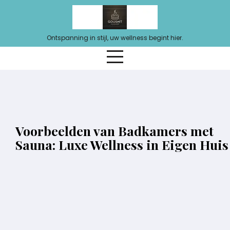
Ga
naar
de
Ontspanning in stijl, uw wellness begint hier.
inhoud
Voorbeelden van Badkamers met
Sauna: Luxe Wellness in Eigen Huis