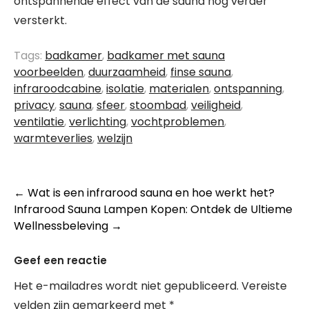
ontspannende effect van de sauna nog verder
versterkt.
Tags:
badkamer
,
badkamer met sauna
voorbeelden
,
duurzaamheid
,
finse sauna
,
infraroodcabine
,
isolatie
,
materialen
,
ontspanning
,
privacy
,
sauna
,
sfeer
,
stoombad
,
veiligheid
,
ventilatie
,
verlichting
,
vochtproblemen
,
warmteverlies
,
welzijn
Berichtnavigatie
←
Wat is een infrarood sauna en hoe werkt het?
Infrarood Sauna Lampen Kopen: Ontdek de Ultieme
Wellnessbeleving
→
Geef een reactie
Het e-mailadres wordt niet gepubliceerd.
Vereiste
velden zijn gemarkeerd met
*