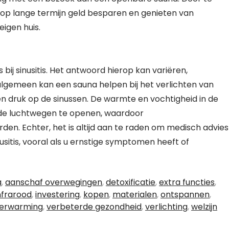
u op lange termijn geld besparen en genieten van
igen huis.
bij sinusitis. Het antwoord hierop kan variëren,
t algemeen kan een sauna helpen bij het verlichten van
en druk op de sinussen. De warmte en vochtigheid in de
 de luchtwegen te openen, waardoor
. Echter, het is altijd aan te raden om medisch advies
nusitis, vooral als u ernstige symptomen heeft of
a
,
aanschaf overwegingen
,
detoxificatie
,
extra functies
,
nfrarood
,
investering
,
kopen
,
materialen
,
ontspannen
,
verwarming
,
verbeterde gezondheid
,
verlichting
,
welzijn