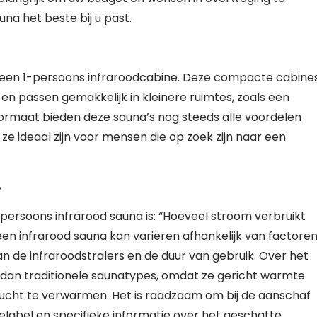
na het beste bij u past.
al een 1-persoons infraroodcabine. Deze compacte cabine
 en passen gemakkelijk in kleinere ruimtes, zoals een
rmaat bieden deze sauna’s nog steeds alle voordelen
 ideaal zijn voor mensen die op zoek zijn naar een
?
persoons infrarood sauna is: “Hoeveel stroom verbruikt
en infrarood sauna kan variëren afhankelijk van factore
n de infraroodstralers en de duur van gebruik. Over het
r dan traditionele saunatypes, omdat ze gericht warmte
ucht te verwarmen. Het is raadzaam om bij de aanschaf
elabel en specifieke informatie over het geschatte