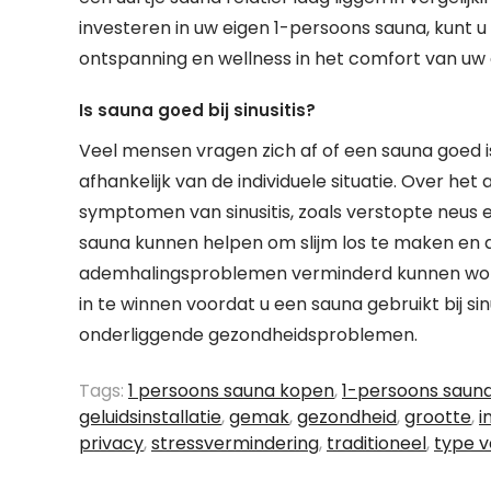
investeren in uw eigen 1-persoons sauna, kunt 
ontspanning en wellness in het comfort van uw e
Is sauna goed bij sinusitis?
Veel mensen vragen zich af of een sauna goed is 
afhankelijk van de individuele situatie. Over he
symptomen van sinusitis, zoals verstopte neus 
sauna kunnen helpen om slijm los te maken en
ademhalingsproblemen verminderd kunnen worden
in te winnen voordat u een sauna gebruikt bij si
onderliggende gezondheidsproblemen.
Tags:
1 persoons sauna kopen
,
1-persoons saun
geluidsinstallatie
,
gemak
,
gezondheid
,
grootte
,
i
privacy
,
stressvermindering
,
traditioneel
,
type 