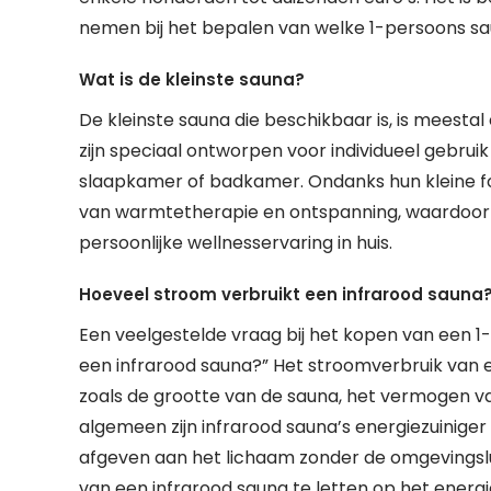
nemen bij het bepalen van welke 1-persoons sau
Wat is de kleinste sauna?
De kleinste sauna die beschikbaar is, is meest
zijn speciaal ontworpen voor individueel gebruik
slaapkamer of badkamer. Ondanks hun kleine fo
van warmtetherapie en ontspanning, waardoor ze
persoonlijke wellnesservaring in huis.
Hoeveel stroom verbruikt een infrarood sauna
Een veelgestelde vraag bij het kopen van een 1-
een infrarood sauna?” Het stroomverbruik van e
zoals de grootte van de sauna, het vermogen va
algemeen zijn infrarood sauna’s energiezuinige
afgeven aan het lichaam zonder de omgevingsl
van een infrarood sauna te letten op het energi