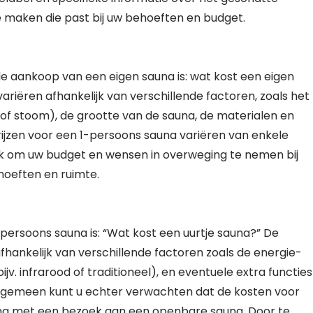
maken die past bij uw behoeften en budget.
e aankoop van een eigen sauna is: wat kost een eigen
riëren afhankelijk van verschillende factoren, zoals het
d of stoom), de grootte van de sauna, de materialen en
ijzen voor een 1-persoons sauna variëren van enkele
ijk om uw budget en wensen in overweging te nemen bij
ehoeften en ruimte.
persoons sauna is: “Wat kost een uurtje sauna?” De
fhankelijk van verschillende factoren zoals de energie-
jv. infrarood of traditioneel), en eventuele extra functies
et algemeen kunt u echter verwachten dat de kosten voor
ijking met een bezoek aan een openbare sauna. Door te