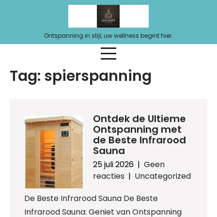
Ga
naar
de
Ontspanning in stijl, uw wellness begint hier.
inhoud
Tag:
spierspanning
Ontdek de Ultieme
Ontspanning met
de Beste Infrarood
Sauna
25 juli 2026
|
Geen
reacties
|
Uncategorized
De Beste Infrarood Sauna De Beste
Infrarood Sauna: Geniet van Ontspanning