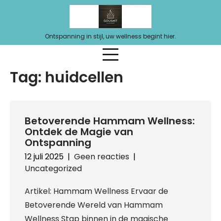
Ga
naar
de
Ontspanning in stijl, uw wellness begint hier.
inhoud
Tag:
huidcellen
Betoverende Hammam Wellness:
Ontdek de Magie van
Ontspanning
12 juli 2025
|
Geen reacties
|
Uncategorized
Artikel: Hammam Wellness Ervaar de
Betoverende Wereld van Hammam
Wellness Stap binnen in de magische