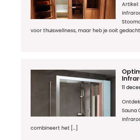
Artike
Infraro
Stoomca
voor thuiswellness, maar heb je ooit gedacht
Opti
Infra
11 dec
Ontdek
Sauna 
Infrar
combineert het […]