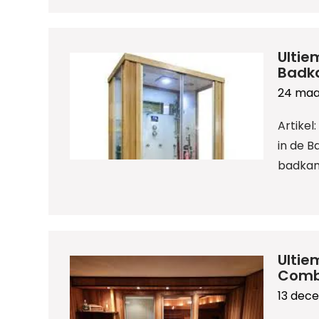
Ultie
Badk
24 maa
Artike
in de 
badkam
Ultie
Combi
13 dec