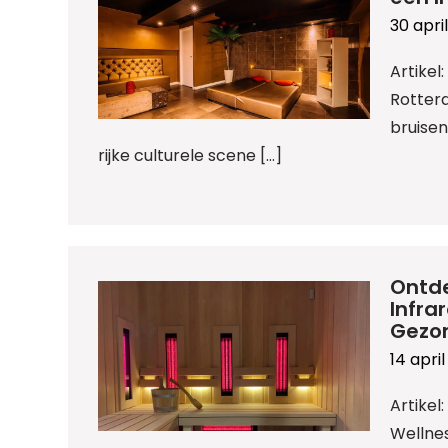
30 apri
Artikel
Rotter
bruisen
rijke culturele scene […]
Ontd
Infra
Gezo
14 apri
Artikel
Wellnes