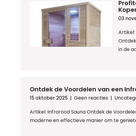
Profi
Kope
03 nov
Artike
Ontdek
in de a
Ontdek de Voordelen van een Inf
15 oktober 2025
|
Geen reacties
|
Uncateg
Artikel: Infrarood Sauna Ontdek de Voordele
moderne en effectieve manier om te geniet