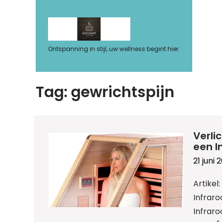
Ga
naar
de
inhoud
Ontspanning in stijl, uw wellness begint hier.
Tag:
gewrichtspijn
Verli
een I
21 juni 
Artikel
Infrar
Infrar