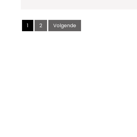
Berichtnavigatie
1
2
Volgende