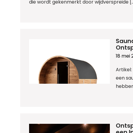
die wordt gekenmerkt door wijdverspreide [
Sauna
Onts
18 mei 
Artikel
een sa
hebben
Ontsp
een I