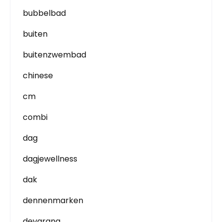
bubbelbad
buiten
buitenzwembad
chinese
cm
combi
dag
dagjewellness
dak
dennenmarken
devarana